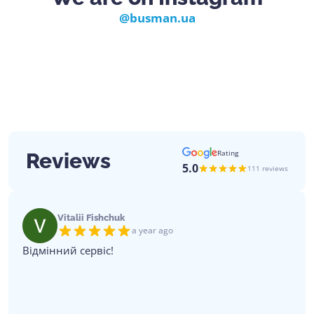
@busman.ua
Rating
Reviews
5.0
111 reviews
Vitalii Fishchuk
a year ago
Відмінний сервіс!