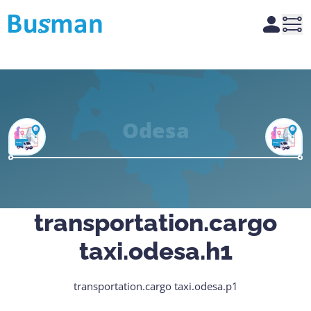
Busman
Account
Ope
Odesa
transportation.cargo
taxi.odesa.h1
transportation.cargo taxi.odesa.p1