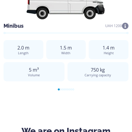
Minibus
UAH 1200
2.0 m
1.5 m
1.4 m
Length
Width
Height
5 m³
750 kg
Volume
Carrying capacity
We are on Instagram