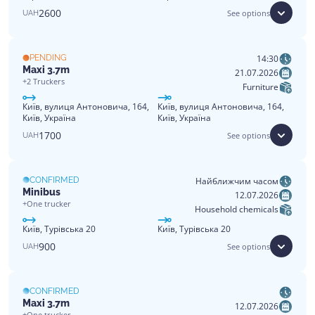
2600
See options
UAH
PENDING
14:30
Maxi 3.7m
21.07.2026
+2 Truckers
Furniture
Київ, вулиця Антоновича, 164,
Київ, вулиця Антоновича, 164,
Київ, Україна
Київ, Україна
1700
See options
UAH
CONFIRMED
Найближчим часом
Minibus
12.07.2026
+One trucker
Household chemicals
Київ, Турівська 20
Київ, Турівська 20
900
See options
UAH
CONFIRMED
Maxi 3.7m
12.07.2026
+One trucker