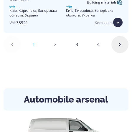
Building materials
Київ, Кирилівка, Запорізька
Київ, Кирилівка, Запорізька
область, Україна
область, Україна
33921
See options
UAH
1
2
3
4
Automobile arsenal